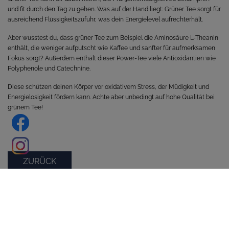
und fit durch den Tag zu gehen. Was auf der Hand liegt: Grüner Tee sorgt für
ausreichend Flüssigkeitszufuhr, was dein Energielevel aufrechterhält.
Aber wusstest du, dass grüner Tee zum Beispiel die Aminosäure L-Theanin
enthält, die weniger aufputscht wie Kaffee und sanfter für aufmerksamen
Fokus sorgt? Außerdem enthält dieser Power-Tee viele Antioxidantien wie
Polyphenole und Catechnine.
Diese schützen deinen Körper vor oxidativem Stress, der Müdigkeit und
Energielosigkeit fördern kann. Achte aber unbedingt auf hohe Qualität bei
grünem Tee!
ZURÜCK