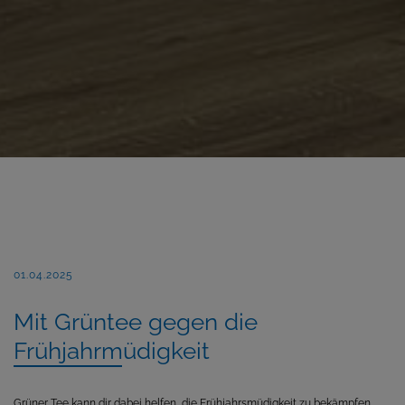
01.04.2025
Mit Grüntee gegen die
Frühjahrmüdigkeit
Grüner Tee kann dir dabei helfen, die Frühjahrsmüdigkeit zu bekämpfen