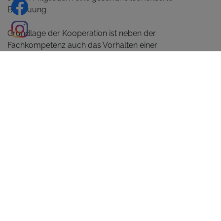
Betreuung.
Grundlage der Kooperation ist neben der
Fachkompetenz auch das Vorhalten einer
professionellen Trainingsgeräteausstattung. Die
Einhaltung von Ordnung, Hygiene und Sauberkeit, zu
der sich alle Medical Partner verpflichten, spielt
zusätzlich eine wichtige Rolle.
Insbesondere ältere Menschen sollen so besser
erreicht und ermutigt werden, aktiv etwas für die
Erhaltung Ihrer Gesundheit zu tun. Aber auch die
bereits bestehenden Mitglieder sollen von der
wachsenden Kompetenz des SPORT-IN durch den
engeren Dialog mit den kooperierenden Ärzten und
Gesundheitspartnern, hinsichtlich einer noch
gezielteren Betreuung, profitieren.
GESUNDHEITSPARTNER
Apotheke im Einkaufszentrum Wust