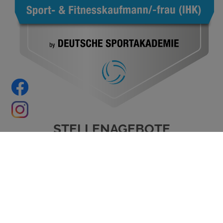
STELLENAGEBOTE
AUSBILDUNG SPORT- UND
01
FITNESSKAUFMANN
(M/W/D)